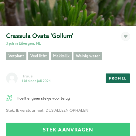
Privacy
Voorwaarden
Crassula Ovata 'gollum'
3 juli in
Eibergen, NL
Vetplant
Veel licht
Makkelijk
Weinig water
Truus
PROFIEL
Lid sinds juli 2024
Hoeft er geen stekje voor terug
Stek. Ik verstuur niet. DUS ALLEEN OPHALEN!
STEK AANVRAGEN