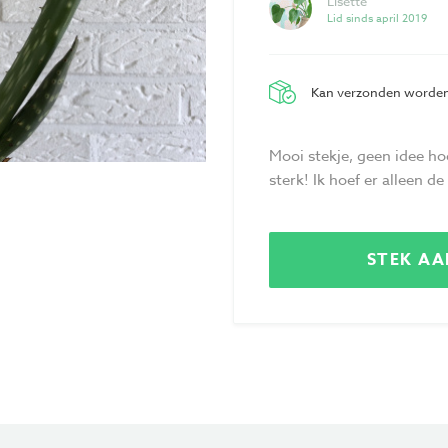
Lisette
Lid sinds april 2019
Kan verzonden worde
Mooi stekje, geen idee ho
sterk! Ik hoef er alleen d
STEK A