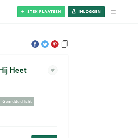
STEK PLAATSEN
INLOGGEN
Alle Steks
Stek plaatsen
Inloggen
Hij Heet
Registreren
Gemiddeld licht
Blog
Over Stek
Veelgestelde vragen