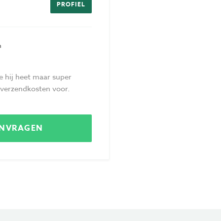
PROFIEL
Privacy
Voorwaarden
n
e hij heet maar super
e verzendkosten voor.
ANVRAGEN