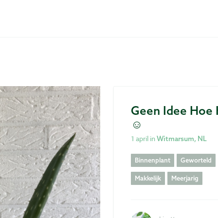
Geen Idee Hoe 
☺️
1 april in
Witmarsum, NL
Binnenplant
Geworteld
Makkelijk
Meerjarig