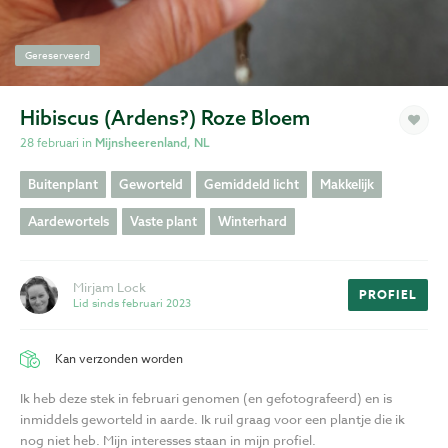
Privacy
Gereserveerd
Voorwaarden
Hibiscus (Ardens?) Roze Bloem
28 februari in
Mijnsheerenland, NL
Buitenplant
Geworteld
Gemiddeld licht
Makkelijk
Aardewortels
Vaste plant
Winterhard
Mirjam Lock
PROFIEL
Lid sinds februari 2023
Kan verzonden worden
Ik heb deze stek in februari genomen (en gefotografeerd) en is
inmiddels geworteld in aarde. Ik ruil graag voor een plantje die ik
nog niet heb. Mijn interesses staan in mijn profiel.