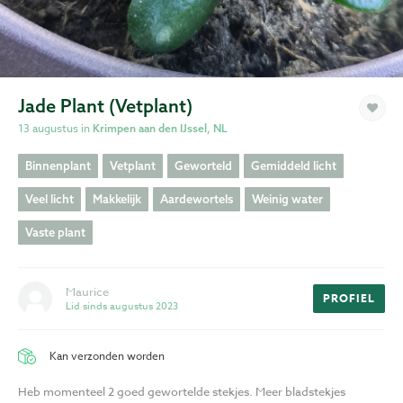
Privacy
Voorwaarden
Jade Plant (Vetplant)
13 augustus in
Krimpen aan den IJssel, NL
Binnenplant
Vetplant
Geworteld
Gemiddeld licht
Veel licht
Makkelijk
Aardewortels
Weinig water
Vaste plant
Maurice
PROFIEL
Lid sinds augustus 2023
Kan verzonden worden
Heb momenteel 2 goed gewortelde stekjes. Meer bladstekjes