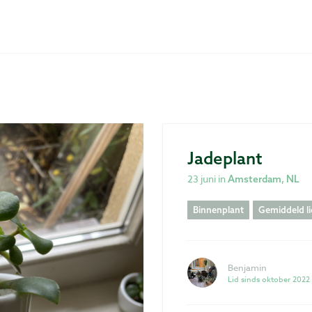
Jadeplant
23 juni in
Amsterdam, NL
Binnenplant
Gemiddeld li
Benjamin
Lid sinds oktober 2022