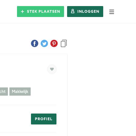
STEK PLAATSEN
INLOGGEN
Alle Steks
Stek plaatsen
Inloggen
Registreren
cht
Makkelijk
Blog
Over Stek
PROFIEL
Veelgestelde vragen