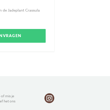
Privacy
n de Jadeplant Crassula
Voorwaarden
ANVRAGEN
 of mis je
ef het ons