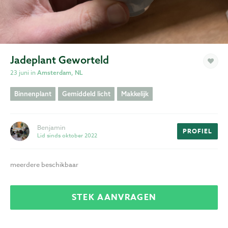
Privacy
Voorwaarden
Jadeplant Geworteld
23 juni in
Amsterdam, NL
Binnenplant
Gemiddeld licht
Makkelijk
Benjamin
PROFIEL
Lid sinds oktober 2022
meerdere beschikbaar
STEK AANVRAGEN