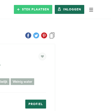
STEK PLAATSEN
INLOGGEN
Alle Steks
Stek plaatsen
Inloggen
a
Registreren
elijk
Weinig water
Blog
Over Stek
PROFIEL
Veelgestelde vragen