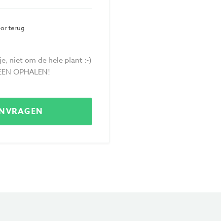
Privacy
oor terug
Voorwaarden
, niet om de hele plant :-)
LLEEN OPHALEN!
ANVRAGEN