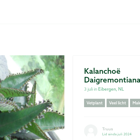
Kalanchoë
Daigremontian
3 juli in
Eibergen, NL
Vetplant
Veel licht
Makk
Truus
Lid sinds juli 2024