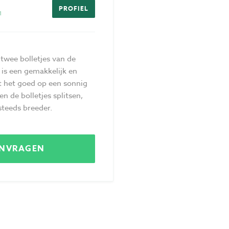
PROFIEL
1
Privacy
Voorwaarden
f twee bolletjes van de
 is een gemakkelijk en
t het goed op een sonnig
n de bolletjes splitsen,
steeds breeder.
ANVRAGEN