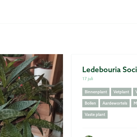
Ledebouria Soci
17 juli
Binnenplant
Vetplant
Bollen
Aardewortels
M
Vaste plant