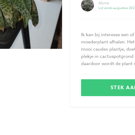
Iduna
Lid sinds augustus 202
Ik kan bij interesse een o
moederplant afhalen. Het
mooi caudex plantje, doe
plekje in cactuspotgrond e
daardoor wordt de plant 
STEK A