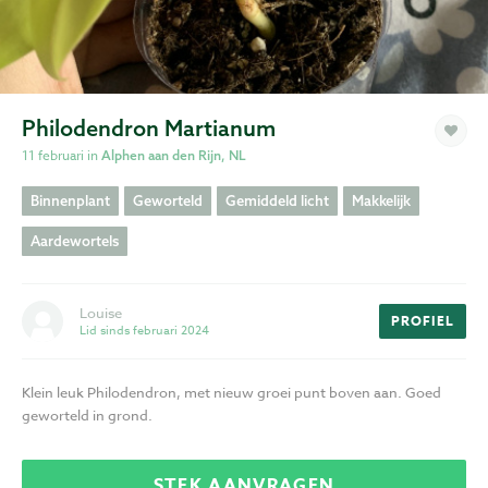
Privacy
Voorwaarden
Philodendron Martianum
11 februari in
Alphen aan den Rijn, NL
Binnenplant
Geworteld
Gemiddeld licht
Makkelijk
Aardewortels
Louise
PROFIEL
Lid sinds februari 2024
Klein leuk Philodendron, met nieuw groei punt boven aan. Goed
geworteld in grond.
STEK AANVRAGEN