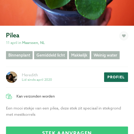
Privacy
Voorwaarden
Pilea
11 april in
Maarssen, NL
Binnenplant
Gemiddeld licht
Makkelijk
Weinig water
Meredith
PROFIEL
Lid sinds april 2020
Kan verzonden worden
Een mooi stekje van een pilea, deze stek zit speciaal in stekgrond
met mestkorrels
STEK AANVRAGEN