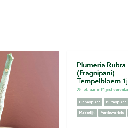
Plumeria Rubra
(fragnipani)
Tempelbloem 1j
28 februari in
Mijnsheerenla
Binnenplant
Buitenplant
Makkelijk
Aardewortels