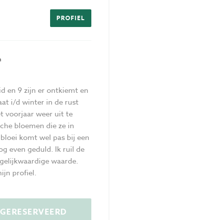
Privacy
PROFIEL
Voorwaarden
n
id en 9 zijn er ontkiemt en
t i/d winter in de rust
et voorjaar weer uit te
sche bloemen die ze in
bloei komt wel pas bij een
og even geduld. Ik ruil de
 gelijkwaardige waarde.
ijn profiel.
S GERESERVEERD