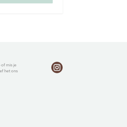
 of mis je
ef het ons