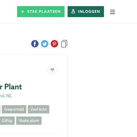
STEK PLAATSEN
INLOGGEN
Alle Steks
Stek plaatsen
Inloggen
Registreren
r Plant
nd, NL
Blog
Geworteld
Veel licht
Over Stek
Giftig
Vaste plant
Veelgestelde vragen