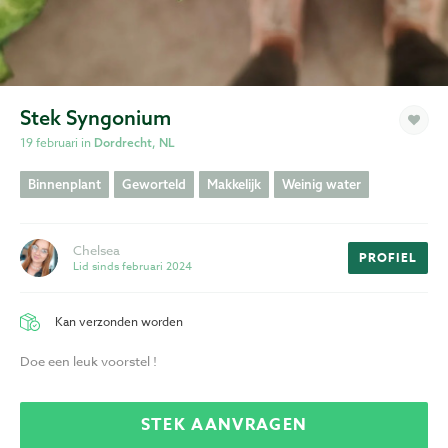
Privacy
Voorwaarden
Stek Syngonium
19 februari in
Dordrecht, NL
Binnenplant
Geworteld
Makkelijk
Weinig water
Chelsea
PROFIEL
Lid sinds februari 2024
Kan verzonden worden
Doe een leuk voorstel !
STEK AANVRAGEN