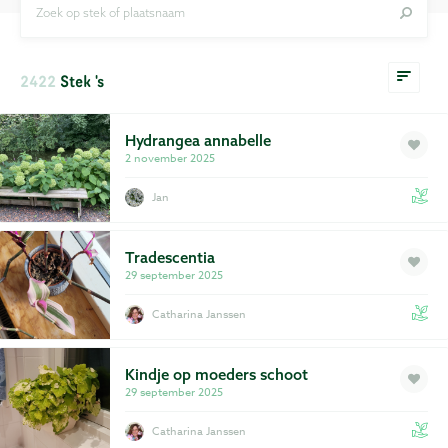
Zoek op stek of plaatsnaam
Privacy
Voorwaarden
2422
Stek 's
Hydrangea annabelle
2 november 2025
Jan
Tradescentia
29 september 2025
Catharina Janssen
Kindje op moeders schoot
29 september 2025
Catharina Janssen