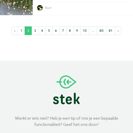
Bart
‹
1
2
3
4
5
6
7
8
9
10
...
80
81
›
Werkt er iets niet? Heb je een tip of mis je een bepaalde
functionaliteit? Geef het ons door!