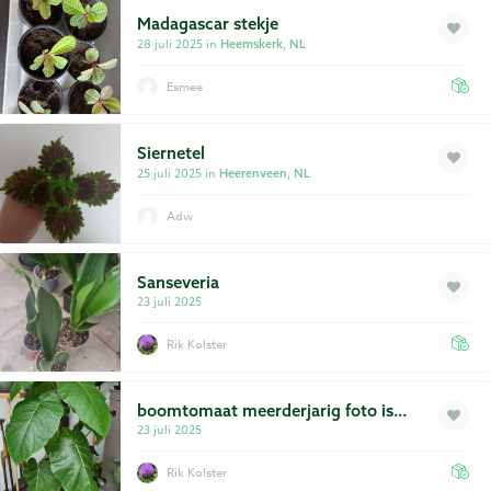
Madagascar stekje
28 juli 2025 in
Heemskerk, NL
Esmee
Siernetel
25 juli 2025 in
Heerenveen, NL
Adw
Sanseveria
23 juli 2025
Rik Kolster
boomtomaat meerderjarig foto is
groter dan stek.
23 juli 2025
Rik Kolster