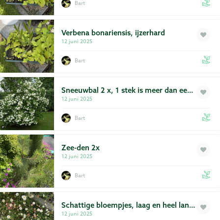
Bart
Verbena bonariensis, ijzerhard
12 juni 2025
Bart
Sneeuwbal 2 x, 1 stek is meer dan een
meter.
12 juni 2025
Bart
Zee-den 2x
12 juni 2025
Bart
Schattige bloempjes, laag en heel lang
bloeiend
12 juni 2025