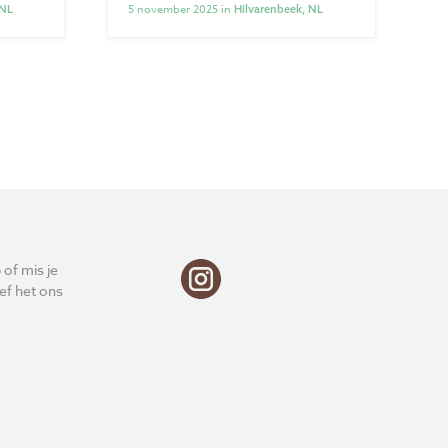
5 november 2025 in
 NL
Hilvarenbeek, NL
 of mis je
ef het ons