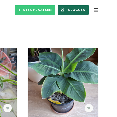
STEK PLAATSEN
INLOGGEN
Alle Steks
Stek plaatsen
Inloggen
Registreren
Blog
Over Stek
Veelgestelde vragen