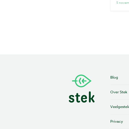
5 novem
Blog
Over Stek
Veelgestel
Privacy