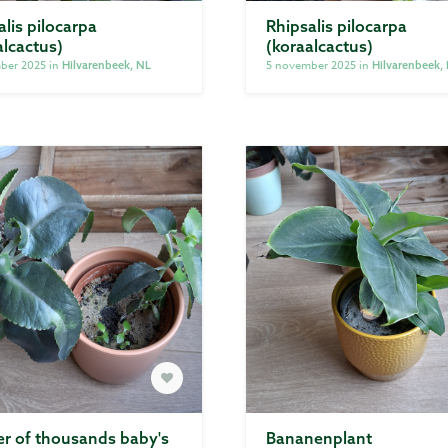
alis pilocarpa
Rhipsalis pilocarpa
alcactus)
(koraalcactus)
ber 2025 in
5 november 2025 in
Hilvarenbeek, NL
Hilvarenbeek,
r of thousands baby's
Bananenplant