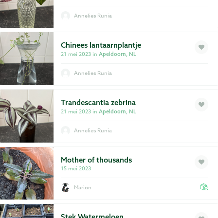
Annelies Runia
Chinees lantaarnplantje
21 mei 2023 in
Apeldoorn, NL
Annelies Runia
Trandescantia zebrina
21 mei 2023 in
Apeldoorn, NL
Annelies Runia
Mother of thousands
15 mei 2023
Marion
Stek Watermeloen