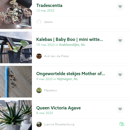
Tradescentia
12 mei 2023
Jessie
Kalebas | Baby Boo | mini witte
sierkalebas
10 mei 2023 in
Krabbendijke, NL
Ard-Jan de Pater
Ongewortelde stekjes Mother of
Thousands
9 mei 2023 in
Nijmegen, NL
Madelon
Queen Victoria Agave
8 mei 2023
Lianne Roestenburg