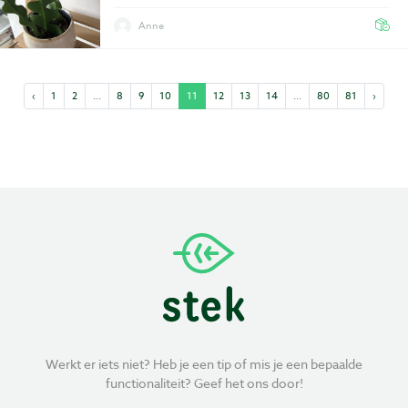
Anne
‹
1
2
...
8
9
10
11
12
13
14
...
80
81
›
Werkt er iets niet? Heb je een tip of mis je een bepaalde
functionaliteit? Geef het ons door!