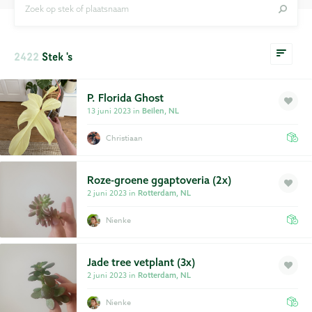
Zoek op stek of plaatsnaam
Privacy
Voorwaarden
2422
Stek 's
P. Florida Ghost
13 juni 2023 in
Beilen, NL
Christiaan
Roze-groene ggaptoveria (2x)
2 juni 2023 in
Rotterdam, NL
Nienke
Jade tree vetplant (3x)
2 juni 2023 in
Rotterdam, NL
Nienke