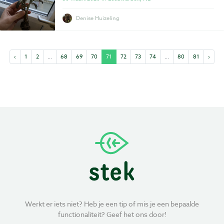
Denise Huizeling
‹
1
2
...
68
69
70
71
72
73
74
...
80
81
›
Werkt er iets niet? Heb je een tip of mis je een bepaalde
functionaliteit? Geef het ons door!