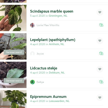
Scindapsus marble queen
5 april 2020 in
Groningen, NL
Lorie Mae Vitorillo
Lepelplant (spathiphyllum)
4 april 2020 in
Arnhem, NL
Gereserveerd
Joyce
Lidcactus stekje
4 april 2020 in
Dokkum, NL
Gereserveerd
Eelkje
Epipremnum Aureum
4 april 2020 in
Leeuwarden, NL