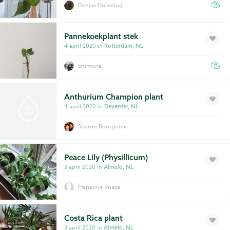
Denise Huizeling
Pannekoekplant stek
4 april 2020 in
Rotterdam, NL
Shimona
Anthurium Champion plant
4 april 2020 in
Deventer, NL
Sharon Bourgonje
Peace Lily (Physillicum)
3 april 2020 in
Almelo, NL
Marianne Vrieze
Costa Rica plant
3 april 2020 in
Almelo, NL