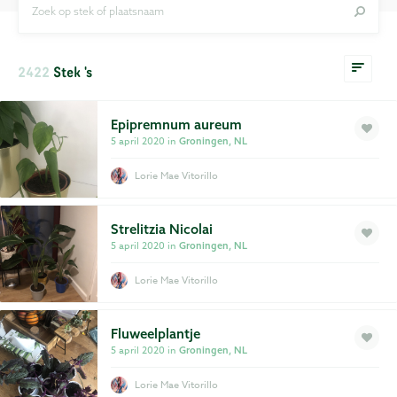
Zoek op stek of plaatsnaam
Privacy
Voorwaarden
2422
Stek 's
Epipremnum aureum
5 april 2020 in
Groningen, NL
Lorie Mae Vitorillo
Strelitzia Nicolai
5 april 2020 in
Groningen, NL
Lorie Mae Vitorillo
Fluweelplantje
5 april 2020 in
Groningen, NL
Lorie Mae Vitorillo