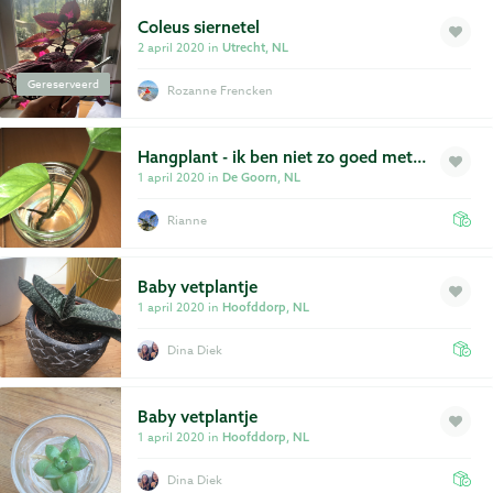
Coleus siernetel
2 april 2020 in
Utrecht, NL
Gereserveerd
Rozanne Frencken
Hangplant - ik ben niet zo goed met
namen
1 april 2020 in
De Goorn, NL
Rianne
Baby vetplantje
1 april 2020 in
Hoofddorp, NL
Dina Diek
Baby vetplantje
1 april 2020 in
Hoofddorp, NL
Dina Diek