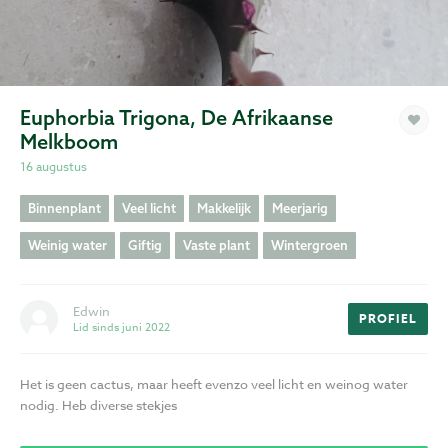
Privacy
Voorwaarden
Euphorbia Trigona, De Afrikaanse
Melkboom
16 augustus
Binnenplant
Veel licht
Makkelijk
Meerjarig
Weinig water
Giftig
Vaste plant
Wintergroen
Edwin
PROFIEL
Lid sinds juni 2022
Het is geen cactus, maar heeft evenzo veel licht en weinog water
nodig. Heb diverse stekjes