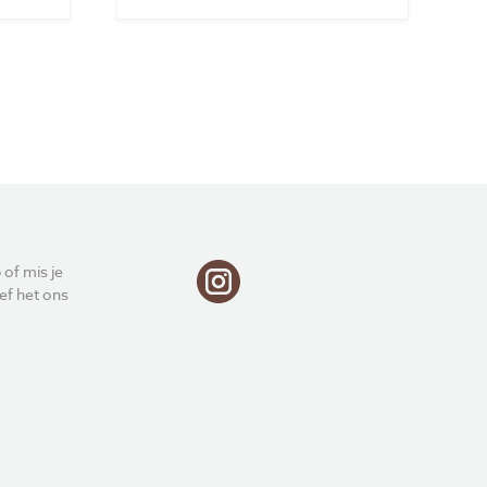
 of mis je
ef het ons