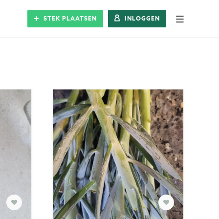
STEK PLAATSEN
INLOGGEN
Alle Steks
Stek plaatsen
Inloggen
Registreren
Blog
Over Stek
Veelgestelde vragen