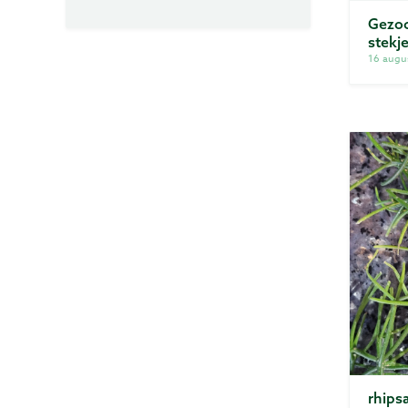
Gezoc
stekj
16 augu
rhipsa