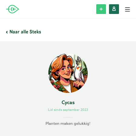
Alle Steks
Naar alle Steks
Stek plaatsen
Inloggen
Registreren
Blog
Cycas
Lid sinds september 2023
Over Stek
Planten maken gelukkig!
Veelgestelde vragen