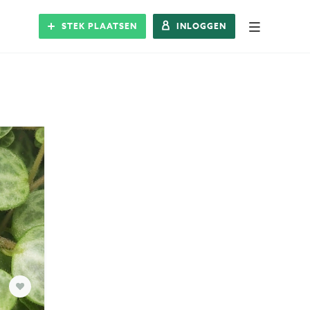
STEK PLAATSEN
INLOGGEN
Alle Steks
Stek plaatsen
Inloggen
Registreren
Blog
Over Stek
Veelgestelde vragen