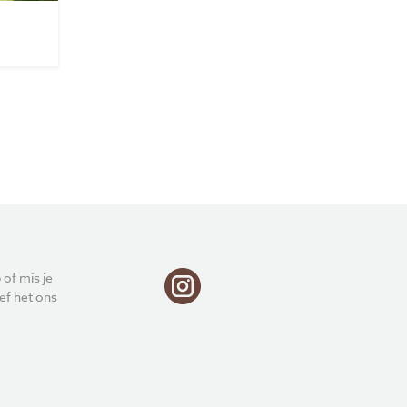
Privacy
Voorwaarden
 of mis je
ef het ons