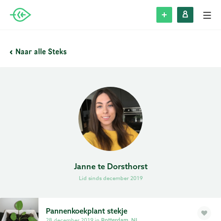
Alle Steks
Naar alle Steks
Stek plaatsen
Inloggen
Registreren
Blog
Janne te Dorsthorst
Lid sinds december 2019
Over Stek
Veelgestelde vragen
Pannenkoekplant stekje
28 december 2019 in
Rotterdam, NL