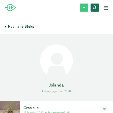
Alle Steks
Naar alle Steks
Stek plaatsen
Inloggen
Registreren
Blog
Jolanda
Lid sinds januari 2020
Over Stek
Veelgestelde vragen
Graslelie
13 januari 2020 in
Scherpenzeel, NL