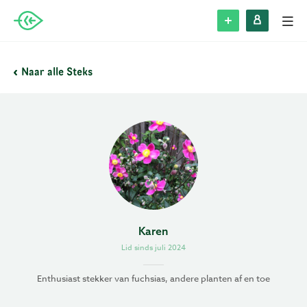
Alle Steks
Naar alle Steks
Stek plaatsen
Inloggen
Registreren
Blog
Karen
Lid sinds juli 2024
Over Stek
Enthusiast stekker van fuchsias, andere planten af en toe
Veelgestelde vragen