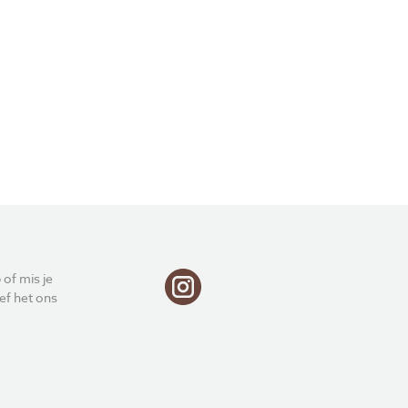
Privacy
Voorwaarden
 of mis je
ef het ons