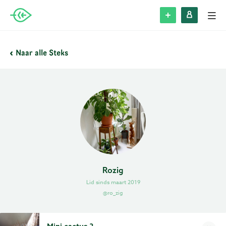
Alle Steks
Naar alle Steks
Stek plaatsen
Inloggen
Registreren
Blog
Rozig
Lid sinds maart 2019
Over Stek
@ro_zig
Veelgestelde vragen